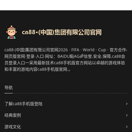
ca88·(中国)集团有限公司官网2026 · FIFA · World · Cup · 官方合作-
网页版官网·登录·入口·网址：BAIDU點AG🌈信誉,安全,保障,ca88会
员登录入口一采用最新技术ca88手机版官方网站以卓越的游戏体验
和丰富的游戏内容ca88手机版官网.。
导航
了解ca88手机版登陆
经典案例
游戏文化