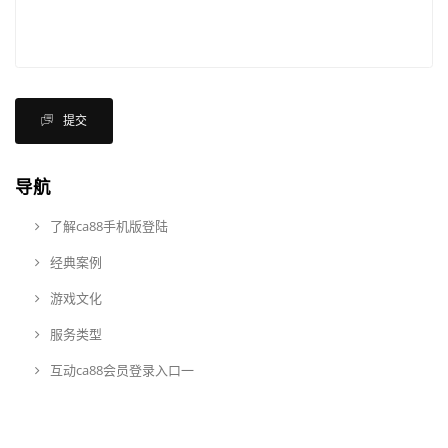
提交
导航
了解ca88手机版登陆
经典案例
游戏文化
服务类型
互动ca88会员登录入口一