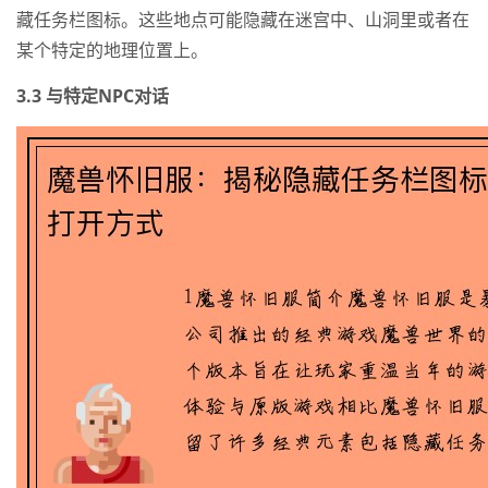
藏任务栏图标。这些地点可能隐藏在迷宫中、山洞里或者在
某个特定的地理位置上。
3.3 与特定NPC对话