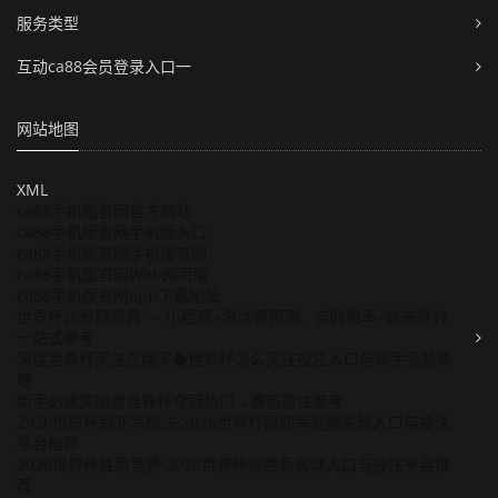
服务类型
互动ca88会员登录入口一
网站地图
XML
ca88手机版官网官方网站
ca88手机版官网手机版入口
ca88手机版官网手机版官网
ca88手机版官网Web网页版
ca88手机版官网app下载地址
世界杯比分预测网 — 小组赛+淘汰赛预测、实时赔率+状态评分,
一站式参考
深度世界杯买注在哪买◆世界杯怎么买注投注入口与新手竞猜攻
略
新手必读美加墨世界杯夺冠热门→赛前投注参考
2026世界杯冠亚军投注·2026世界杯冠亚军竞猜买球入口与投注
平台推荐
2026世界杯胜负竞猜·2026世界杯买胜负买球入口与投注平台推
荐