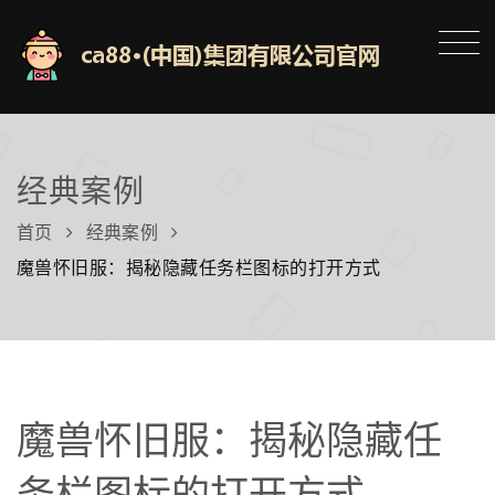
经典案例
首页
经典案例
魔兽怀旧服：揭秘隐藏任务栏图标的打开方式
魔兽怀旧服：揭秘隐藏任
务栏图标的打开方式