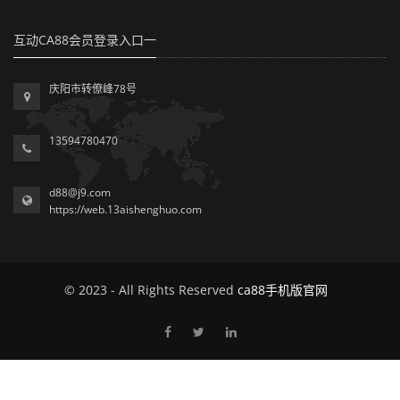
互动CA88会员登录入口一
庆阳市转僚峰78号
13594780470
d88@j9.com
https://web.13aishenghuo.com
© 2023 - All Rights Reserved
ca88手机版官网