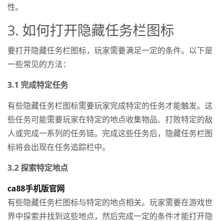
性。
3. 如何打开隐藏任务栏图标
要打开隐藏任务栏图标，玩家需要满足一定的条件。以下是
一些常见的方法：
3.1 完成特定任务
有些隐藏任务栏图标需要玩家完成特定的任务才能触发。这
些任务可能需要玩家在特定的地点收集物品、打败特定的敌
人或完成一系列的任务链。完成这些任务后，隐藏任务栏图
标将会出现在任务追踪栏中。
3.2 探索特定地点
ca88手机版官网
有些隐藏任务栏图标与特定的地点相关。玩家需要在游戏世
界中探索并找到这些地点，然后完成一定的条件才能打开隐