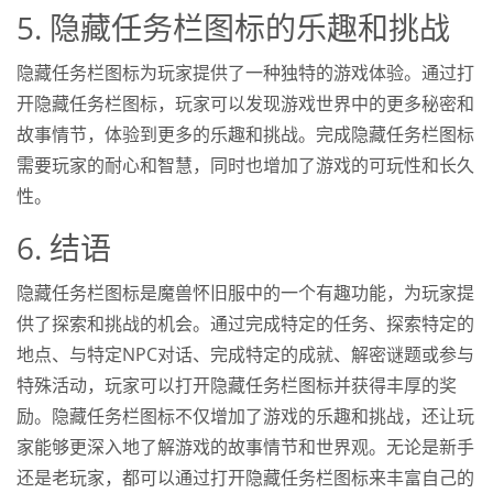
5. 隐藏任务栏图标的乐趣和挑战
隐藏任务栏图标为玩家提供了一种独特的游戏体验。通过打
开隐藏任务栏图标，玩家可以发现游戏世界中的更多秘密和
故事情节，体验到更多的乐趣和挑战。完成隐藏任务栏图标
需要玩家的耐心和智慧，同时也增加了游戏的可玩性和长久
性。
6. 结语
隐藏任务栏图标是魔兽怀旧服中的一个有趣功能，为玩家提
供了探索和挑战的机会。通过完成特定的任务、探索特定的
地点、与特定NPC对话、完成特定的成就、解密谜题或参与
特殊活动，玩家可以打开隐藏任务栏图标并获得丰厚的奖
励。隐藏任务栏图标不仅增加了游戏的乐趣和挑战，还让玩
家能够更深入地了解游戏的故事情节和世界观。无论是新手
还是老玩家，都可以通过打开隐藏任务栏图标来丰富自己的